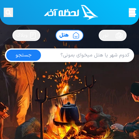
لحظه آخر
در
سفرت رو بساز !
تور
هتل
وبلاگ
جستجو
هتل های ژاپن
امتیاز
3.7
از
5
| از
100
کاربر
17
لحظه آخر
هتل
هتل های ژاپن
Hotel new otani osaka