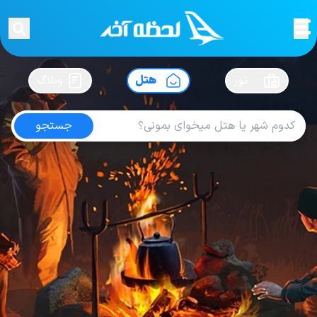
لحظه آخر
در
سفرت رو بساز !
تور
هتل
وبلاگ
جستجو
هتل های رم
امتیاز
4.3
از
5
| از
107
کاربر
1060
لحظه آخر
هتل
هتل های ایتالیا
هتل های رم
Hotel Evas Rooms