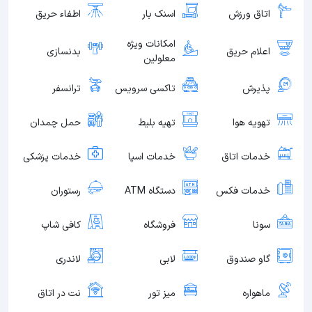
اتاق ورزش
اسنک بار
اطفاء حریق
امکانات ویژه
اعلام حریق
بدنسازی
معلولین
پذیرش
تاکسی سرویس
ترانسفر
تهویه هوا
تهیه بلیط
حمل چمدان
خدمات اتاق
خدمات اسپا
خدمات پزشکی
خدمات فکس
دستگاه ATM
رستوران
سونا
فروشگاه
کافی شاپ
گاو صندوق
لابی
لاندری
ماهواره
میز تور
نت در اتاق