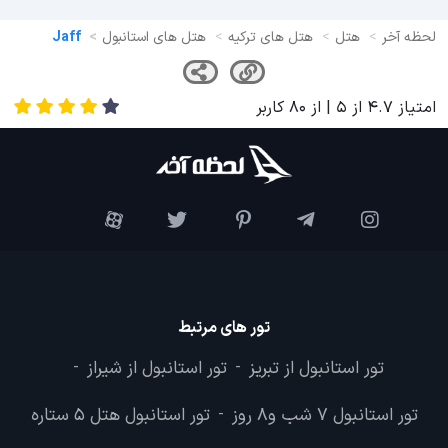
لحظه آخر
هتل
هتل های ترکیه
هتل های استانبول
Jaff
امتیاز
4.7
از
5
| از
80
کاربر
تور های مرتبط
تور استانبول از تبریز
تور استانبول از شیراز
-
-
تور استانبول 7 شب و8 روز
تور استانبول هتل 5 ستاره
-