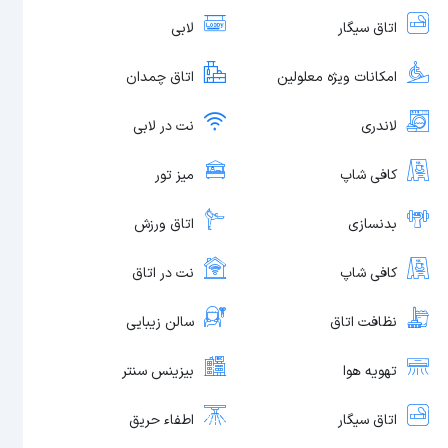
اتاق سیگار
لابی
امکانات ویژه معلولین
اتاق چمدان
لاندری
نت در لابی
کافی شاپ
میز تور
بدنسازی
اتاق ورزش
کافی شاپ
نت در اتاق
نظافت اتاق
سالن زیبایی
تهویه هوا
بیزینس سنتر
اتاق سیگار
اطفاء حریق