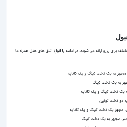
بول
جموعا 254 واحد اقامتی مجزا وجود دارد که در 7 نوع مختلف برای رزرو ارائه می شوند. در ادامه با انواع اتاق های هتل همراه ما