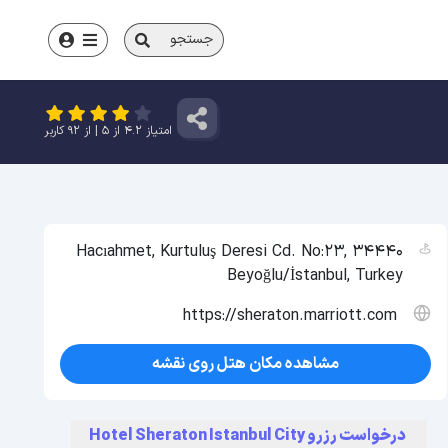
جستجو
امتیاز
4.2
از
5
| از
92
کاربر
Hacıahmet, Kurtuluş Deresi Cd. No:23, 34440
Beyoğlu/İstanbul, Turkey
https://sheraton.marriott.com
مشاهده مکان هتل روی نقشه
درخواست رزرو Hotel Sheraton Istanbul City