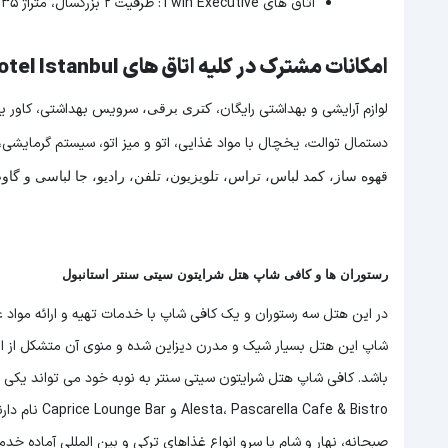
اتاق های Twin Executive: ظرفیت 2 بزرگسال، متراژ 35 متر، مجهز به دو تخت توئین
امکانات مشترک در کلیه اتاق های sheraton city center hotel Istanbul
لوازم آرایشی و بهداشتی رایگان،
سرویس بهداشتی، کاور یک
کتری برقی،
دستمال توالت، یخچال با مواد غذایی، اتو و میز اتو، سیستم گرمایشی، 
قهوه ساز، کمد لباس، تراس، تلویزیون، تلفن، رادیو، جا لباسی و گاو
رستوران ها و کافی شاپ هتل شرایتون سیتی سنتر استانبول
در این هتل سه رستوران و یک کافی شاپ با خدمات تهیه و ارائه مواد غ
شاپ این هتل بسیار شیک و مدرن دیزاین شده و منوی آن متشکل از ان
باشد. کافی شاپ هتل شرایتون سیتی سنتر به نوبه خود می تواند یکی 
Cafe & Bistro
صبحانه، نهار و شام با سرو انواع غذاهای ترکی و بین المللی آماده خد