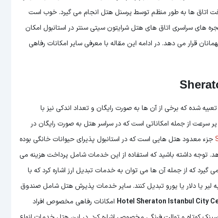
ت اتاق ها به طور منظم توسط پرسنل هتل انجام می گیرد. خوب است
 پنجره های سراسری اتاق های هتل شرایتون سیتی سنتر در استانبول امکان
مانان قرار می دهد. در ادامه این مقاله با معرفی سایر امکانات رفاهی
عبیه شده که برخی از آن ها به صورت رایگان و تعداد اندکی نیز با
رداخت هزینه جداگانه در اختیار میهمانان قرار می گیرد. اینترنت Wi-Fi پر سرعت از جمله امکاناتی است که در سراسر هتل به صورت رایگان در
جزء معدود هتل هایی است که در استانبول پذیرای حیوانات خانگی بوده
دهد. توجه داشته باشید که استفاده از این خدمات شامل پرداخت هزینه می
 گیرد که از جمله آن ها می توان به خدمات تبدیل ارز اشاره کرد که با
 به لیر یا دلار یا یورو تبدیل کنند. سایر خدمات پذیرش هتل شامل صندوق
Hotel Sheraton Istanbul City C
امکانات رفاهی مخصوص افراد
، سینک کوتاه و توالت فرنگی مخصوص اشاره کرد. در این هتل خدمات انواع