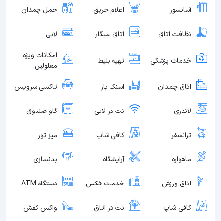
آسانسور
اعلام حریق
حمل چمدان
نظافت اتاق
اتاق سیگار
لابی
امکانات ویژه
خدمات پزشکی
تهیه بلیط
معلولین
اتاق چمدان
اسنک بار
تاکسی سرویس
لاندری
نت در لابی
گاو صندوق
ترانسفر
کافی شاپ
میز تور
ماهواره
آرایشگاه
بدنسازی
اتاق ورزش
خدمات فکس
دستگاه ATM
کافی شاپ
نت در اتاق
واکس کفش