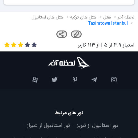
لحظه آخر
هتل
هتل های ترکیه
هتل های استانبول
Taximtown Istanbul
امتیاز
3.9
از
5
| از
114
کاربر
تور های مرتبط
تور استانبول از تبریز
تور استانبول از شیراز
-
-