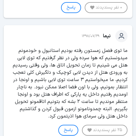
0 نفر پسندیدند
پاسخ
نیما
1398/07/29
ما توی فصل زمستون رفته بودیم استانبول و خودمونم
میدونستیم که هوا سرده ولی در نظر گرفتیم که توی لابی
هتل می شینیم تا زمان تحویل اتاق ها، ولی وقتی رسیدیم
به ورودی هتل از دیدن لابی کوچیک و دلگیرش کلی تعجب
کردیم، ما میخواستیم 3 ساعت توی لابی باشیم و اونجا در
انتظار بمونیم، ولی با اون فضا اصلا ممکن نبود. به ناچار
اومدیم رفتیم داخل یه پارکی که اطراف هتل بود و اونجا
منتظر موندیم تا ساعت 2 بشه که بتونیم اتاقمونو تحویل
بگیریم. البته چمدونامونو ازمون قبول کردن و گذاشتیم
داخل هتل ولی سرمای هوا اذیتمون کرد.
25 نفر پسندیدند
پاسخ