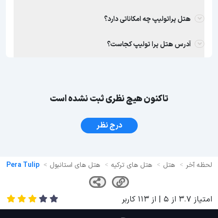
هتل پراتولیپ چه امکاناتی دارد؟
آدرس هتل پرا تولیپ کجاست؟
تاکنون هیچ نظری ثبت نشده است
درج نظر
لحظه آخر
هتل
هتل های ترکیه
هتل های استانبول
Pera Tulip
امتیاز
3.7
از
5
| از
113
کاربر