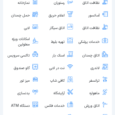
نظافت اتاق
رستوران
نمازخانه
آسانسور
اعلام حریق
حمل چمدان
نظافت اتاق
اتاق سیگار
لابی
امکانات ویژه
خدمات پزشکی
تهیه بلیط
معلولین
اتاق چمدان
اسنک بار
تاکسی سرویس
لاندری
نت در لابی
گاو صندوق
ترانسفر
کافی شاپ
میز تور
ماهواره
آرایشگاه
بدنسازی
اتاق ورزش
خدمات فکس
دستگاه ATM