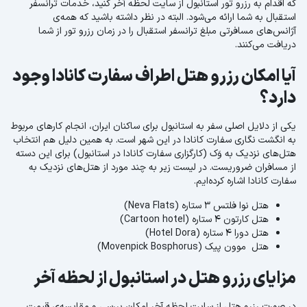
که اقدام به رزرو تور استانبول از سایت لحظه آخر کنید، خدمات ترانسفر
استقبال به شما ارائه می‌شود. البته در نظر داشته باشید که همه‌ی
آژانس‌های مسافرتی مبلغ ترانسفر استقبال را در زمان رزرو تور از شما
دریافت می‌کنند.
آیا امکان رزرو هتل اطراف سفارت کانادا وجود
دارد؟
یکی از دلایل اصلی سفر به استانبول برای ساکنان ایران، انجام کارهای مربوط
به انگشت نگاری سفارت کانادا در این شهر است. به همین دلیل هم انتخاب
هتل‌های نزدیک به وَک (کارگزاری سفارت کانادا در استانبول) برای این دسته
از مسافران ضروریست. در لیست زیر به چند مورد از هتل‌های نزدیک به
سفارت کانادا اشاره کرده‌ایم.
هتل نوا فلتس 3 ستاره (Neva Flats)
هتل کارتون 4 ستاره (Cartoon hotel)
هتل دورا 4 ستاره (Hotel Dora)
هتل موون پیک (Movenpick Bosphorus)
مزایای رزرو هتل در استانبول از لحظه آخر
در صورت رزرو هتل از سایت لحظه آخر امکان بررسی و مقایسه‌ی قیمت