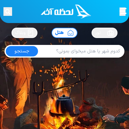
لحظه آخر
در
سفرت رو بساز !
تور
هتل
وبلاگ
جستجو
هتل های استانبول
امتیاز
3.9
از
5
| از
134
کاربر
2162
لحظه آخر
هتل
هتل های ترکیه
هتل های استانبول
Hotel The Parma