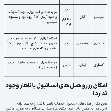
امن
موزه نظامی استانبول، موزه آتاتورک،
در
شیشلی
گران
یادبود آزادی، کاخ ایهلامور و مسجد
مناطق
شیشلی
لوکس
اسکله کاراکوی، کوچه چتری، موزه هنر
کاراکوی
اقتصادی
امن
مدرن، مسجد کلیچ پاشا، موزه بابک
عثمانی و کلیسای سنت پیر
موزه آکسارای و مسجد سلطان احمد
آکسارای
ارزان
ناامن
(مسجد آبی)
امکان رزرو هتل های استانبول با ناهار وجود
ندارد!
هیچ یک از هتل های استانبول خدمات ناهار یا شام را به شما ارائه
نمی‌دهد. به همین دلیل هم امکان رزرو هتل در استانبول به صورت هافبرد