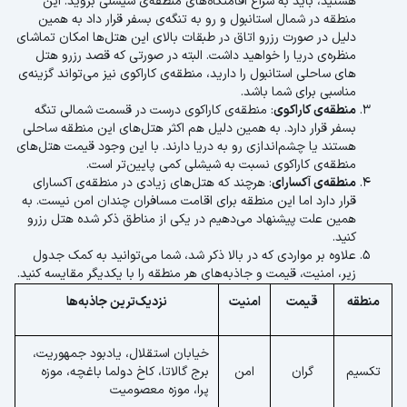
هستید، باید به سراغ اقامتگاه‌های منطقه‌ی شیشلی بروید. این
منطقه در شمال استانبول و رو به تنگه‌ی بسفر قرار داد به همین
دلیل در صورت رزرو اتاق در طبقات بالای این هتل‌ها امکان تماشای
منظره‌ی دریا را خواهید داشت. البته در صورتی که قصد رزرو هتل
های ساحلی استانبول را دارید، منطقه‌ی کاراکوی نیز می‌تواند گزینه‌ی
مناسبی برای شما باشد.
منطقه‌ی کاراکوی
: منطقه‌ی کاراکوی درست در قسمت شمالی تنگه
بسفر قرار دارد. به همین دلیل هم اکثر هتل‌های این منطقه ساحلی
هستند یا چشم‌اندازی رو به دریا دارند. با این وجود قیمت هتل‌های
منطقه‌ی کاراکوی نسبت به شیشلی کمی پایین‌تر است.
منطقه‌ی آکسارای
: هرچند که هتل‌های زیادی در منطقه‌ی آکسارای
قرار دارد اما این منطقه برای اقامت مسافران چندان امن نیست. به
همین علت پیشنهاد می‌دهیم در یکی از مناطق ذکر شده هتل رزرو
کنید.
علاوه بر مواردی که در بالا ذکر شد، شما می‌توانید به کمک جدول
زیر، امنیت، قیمت و جاذبه‌های هر منطقه را با یکدیگر مقایسه کنید.
منطقه
قیمت
امنیت
نزدیک‌ترین جاذبه‌ها
خیابان استقلال، یادبود جمهوریت،
تکسیم
گران
امن
برج گالاتا، کاخ دولما باغچه، موزه
پرا، موزه معصومیت