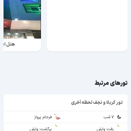
هتل ابر
تورهای مرتبط
تور کربلا و نجف لحظه آخری
7 شب
فرجام پرواز
رفت: وارش
برگشت: وارش