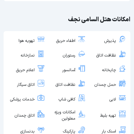
امکانات هتل السامی نجف
پذیرش
اطفاء حریق
تهویه هوا
نظافت اتاق
رستوران
نمازخانه
چایخانه
آسانسور
اعلام حریق
حمل چمدان
نظافت اتاق
اتاق سیگار
لابی
کافی شاپ
خدمات پزشکی
امکانات ویژه
تهیه بلیط
اتاق چمدان
معلولین
اسنک بار
پارکینگ
بدنسازی