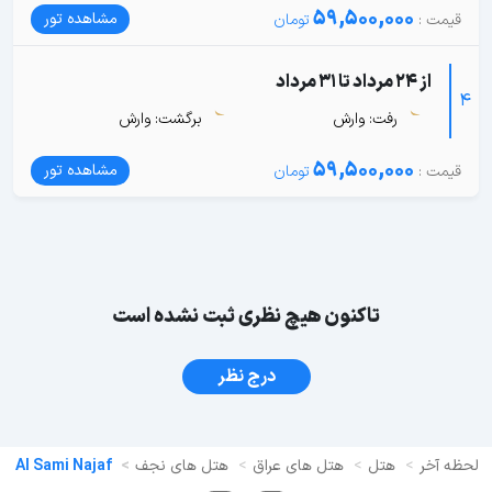
59,500,000
مشاهده تور
از 24 مرداد تا 31 مرداد
4
رفت: وارش
برگشت: وارش
59,500,000
مشاهده تور
تاکنون هیچ نظری ثبت نشده است
درج نظر
لحظه آخر
هتل
هتل های عراق
هتل های نجف
Al Sami Najaf