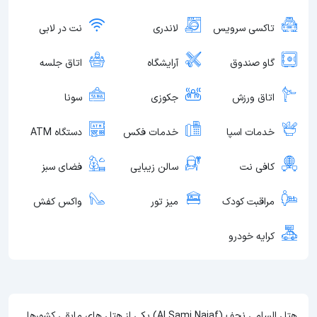
تاکسی سرویس
لاندری
نت در لابی
گاو صندوق
آرایشگاه
اتاق جلسه
اتاق ورزش
جکوزی
سونا
خدمات اسپا
خدمات فکس
دستگاه ATM
کافی نت
سالن زیبایی
فضای سبز
مراقبت کودک
میز تور
واکس کفش
کرایه خودرو
هتل السامی نجف (Al Sami Najaf) یکی از هتل های مابقی کشورها