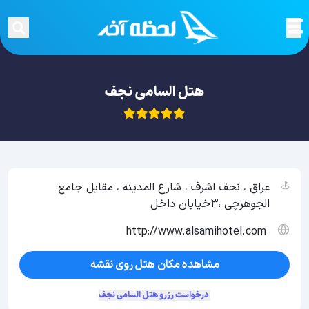
هتل السامی نجف
عراق ، نجف اشرف ، شارع المدینه ، مقابل جامع
الجوهرچی ،3خیابان داخل
http://www.alsamihotel.com
مشاهده مکان هتل روی نقشه
درخواست رزرو هتل السامی نجف