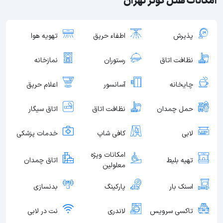
امکانات هتل کوثر تهران
پذیرش
اطفاء حریق
تهویه هوا
نظافت اتاق
رستوران
نمازخانه
چایخانه
آسانسور
اعلام حریق
حمل چمدان
نظافت اتاق
اتاق سیگار
لابی
کافی شاپ
خدمات پزشکی
امکانات ویژه
تهیه بلیط
اتاق چمدان
معلولین
اسنک بار
پارکینگ
بدنسازی
تاکسی سرویس
لاندری
نت در لابی