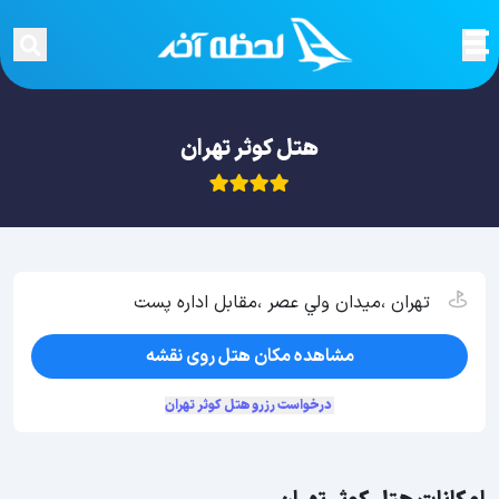
هتل کوثر تهران
تهران ،ميدان ولي عصر ،مقابل اداره پست
مشاهده مکان هتل روی نقشه
درخواست رزرو هتل کوثر تهران