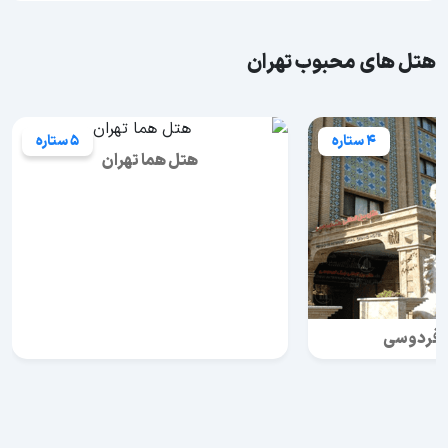
هتل های محبوب تهران
4 ستاره
5 ستاره
هتل هما تهران
 فردوسی