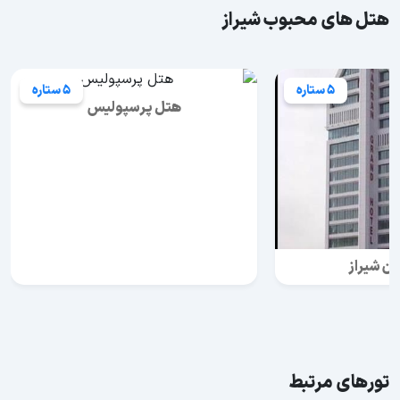
هتل های محبوب شیراز
5 ستاره
5 ستاره
هتل پرسپولیس
ن شیراز
تورهای مرتبط