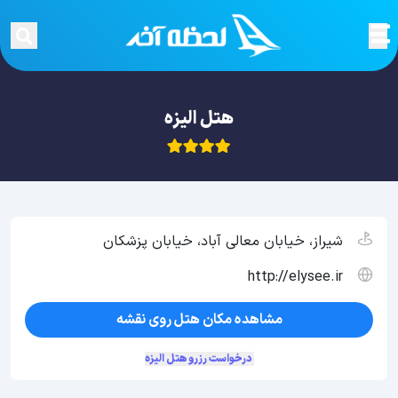
هتل الیزه
شیراز، خیابان معالی آباد، خیابان پزشکان
http://elysee.ir
مشاهده مکان هتل روی نقشه
درخواست رزرو هتل الیزه