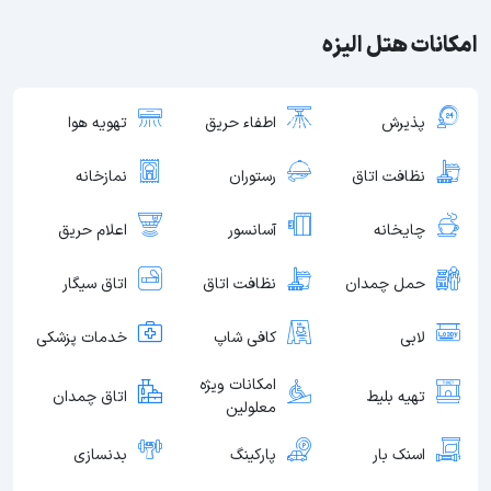
امکانات هتل الیزه
پذیرش
اطفاء حریق
تهویه هوا
نظافت اتاق
رستوران
نمازخانه
چایخانه
آسانسور
اعلام حریق
حمل چمدان
نظافت اتاق
اتاق سیگار
لابی
کافی شاپ
خدمات پزشکی
امکانات ویژه
تهیه بلیط
اتاق چمدان
معلولین
اسنک بار
پارکینگ
بدنسازی