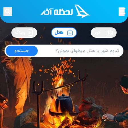
لحظه آخر
در
سفرت رو بساز !
تور
هتل
وبلاگ
جستجو
هتل های شیراز
امتیاز
3.6
از
5
| از
102
کاربر
56
لحظه آخر
هتل
هتل های داخلی
هتل های شیراز
هتل بزرگ رز
Hotel grand roz