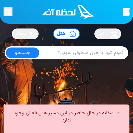
لحظه آخر
در
سفرت رو بساز !
تور
هتل
وبلاگ
جستجو
هتل های قزوین
امتیاز
3.7
از
5
| از
100
کاربر
0
لحظه آخر
هتل
هتل های داخلی
هتل های قزوین
متاسفانه در حال حاضر در این مسیر هتل فعالی وجود
ندارد