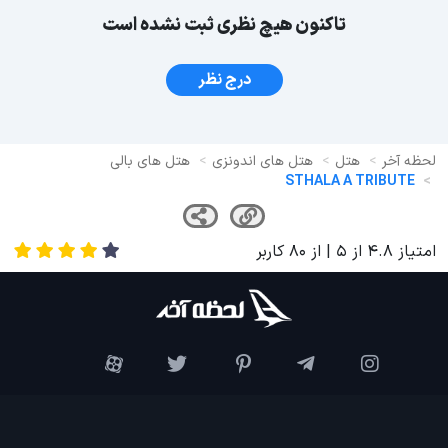
تاکنون هیچ نظری ثبت نشده است
درج نظر
لحظه آخر
هتل
هتل های اندونزی
هتل های بالی
STHALA A TRIBUTE
امتیاز
4.8
از
5
| از
80
کاربر