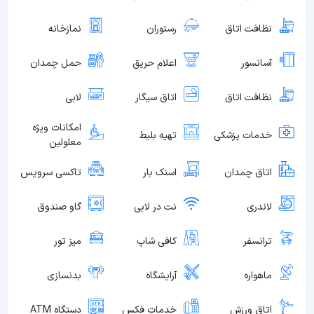
نظافت اتاق
رستوران
نمازخانه
آسانسور
اعلام حریق
حمل چمدان
نظافت اتاق
اتاق سیگار
لابی
امکانات ویژه
خدمات پزشکی
تهیه بلیط
معلولین
اتاق چمدان
اسنک بار
تاکسی سرویس
لاندری
نت در لابی
گاو صندوق
ترانسفر
کافی شاپ
میز تور
ماهواره
آرایشگاه
بدنسازی
اتاق ورزش
خدمات فکس
دستگاه ATM