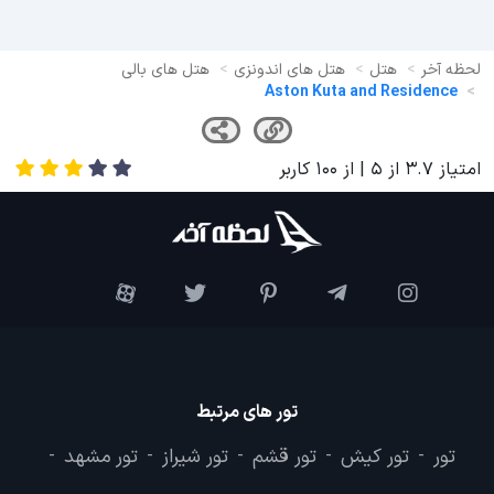
لحظه آخر
هتل
هتل های اندونزی
هتل های بالی
Aston Kuta and Residence
امتیاز
3.7
از
5
| از
100
کاربر
تور های مرتبط
تور
تور کیش
تور قشم
تور شیراز
تور مشهد
-
-
-
-
-