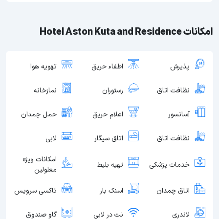
امکانات Hotel Aston Kuta and Residence
پذیرش
اطفاء حریق
تهویه هوا
نظافت اتاق
رستوران
نمازخانه
آسانسور
اعلام حریق
حمل چمدان
نظافت اتاق
اتاق سیگار
لابی
امکانات ویژه
خدمات پزشکی
تهیه بلیط
معلولین
اتاق چمدان
اسنک بار
تاکسی سرویس
لاندری
نت در لابی
گاو صندوق