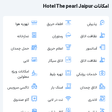
امکانات Hotel The pearl Jaipur
پذیرش
اطفاء حریق
تهویه هوا
نظافت اتاق
رستوران
نمازخانه
آسانسور
اعلام حریق
حمل چمدان
نظافت اتاق
اتاق سیگار
لابی
امکانات ویژه
خدمات پزشکی
تهیه بلیط
معلولین
اتاق چمدان
اسنک بار
تاکسی سرویس
لاندری
نت در لابی
گاو صندوق