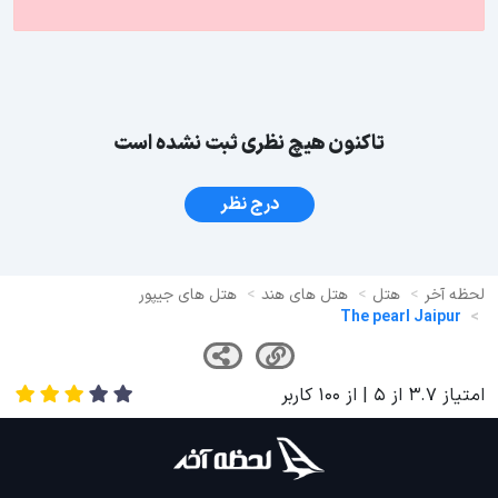
تاکنون هیچ نظری ثبت نشده است
درج نظر
لحظه آخر
هتل
هتل های هند
هتل های جیپور
The pearl Jaipur
امتیاز
3.7
از
5
| از
100
کاربر