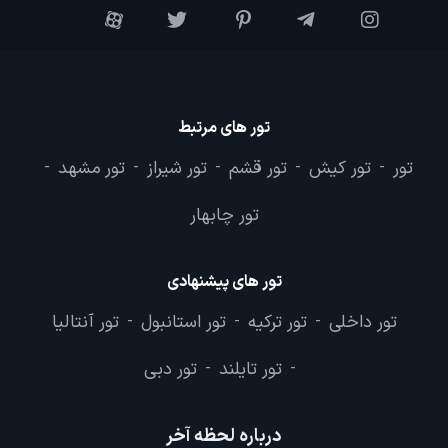
تور های مرتبط
تور
تور کیش
تور قشم
تور شیراز
تور مشهد
-
-
-
-
-
تور چابهار
تور های پیشنهادی
تور داخلی
تور ترکیه
تور استانبول
تور آنتالیا
-
-
-
تور تایلند
تور دبی
-
-
درباره لحظه آخر