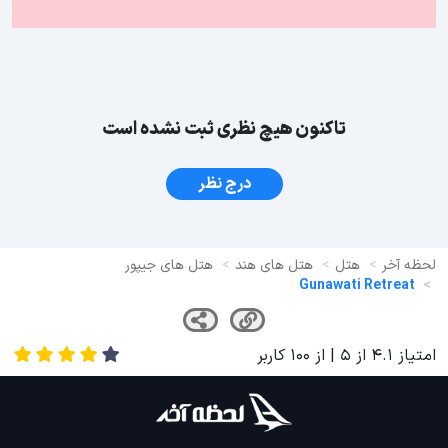
تاکنون هیچ نظری ثبت نشده است
درج نظر
لحظه آخر
هتل
هتل های هند
هتل های جیپور
Gunawati Retreat
امتیاز
4.1
از
5
| از
100
کاربر