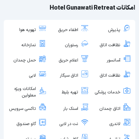
امکانات Hotel Gunawati Retreat
پذیرش
اطفاء حریق
تهویه هوا
نظافت اتاق
رستوران
نمازخانه
آسانسور
اعلام حریق
حمل چمدان
نظافت اتاق
اتاق سیگار
لابی
امکانات ویژه
خدمات پزشکی
تهیه بلیط
معلولین
اتاق چمدان
اسنک بار
تاکسی سرویس
لاندری
نت در لابی
گاو صندوق