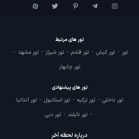
تور های مرتبط
تور
تور کیش
تور قشم
تور شیراز
تور مشهد
-
-
-
-
-
تور چابهار
تور های پیشنهادی
تور داخلی
تور ترکیه
تور استانبول
تور آنتالیا
-
-
-
تور تایلند
تور دبی
-
-
درباره لحظه آخر