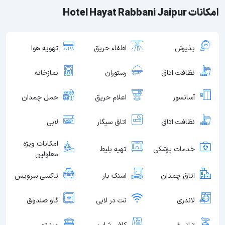
امکانات Hotel Hayat Rabbani Jaipur
پذیرش
اطفاء حریق
تهویه هوا
نظافت اتاق
رستوران
نمازخانه
آسانسور
اعلام حریق
حمل چمدان
نظافت اتاق
اتاق سیگار
لابی
امکانات ویژه
خدمات پزشکی
تهیه بلیط
معلولین
اتاق چمدان
اسنک بار
تاکسی سرویس
لاندری
نت در لابی
گاو صندوق