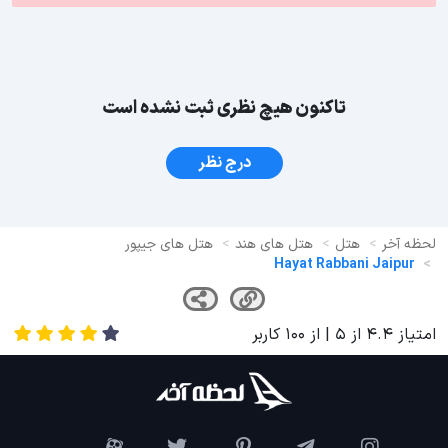
تاکنون هیچ نظری ثبت نشده است
درج نظر
لحظه آخر
هتل
هتل های هند
هتل های جیپور
Hayat Rabbani Jaipur
امتیاز
4.4
از
5
| از
100
کاربر