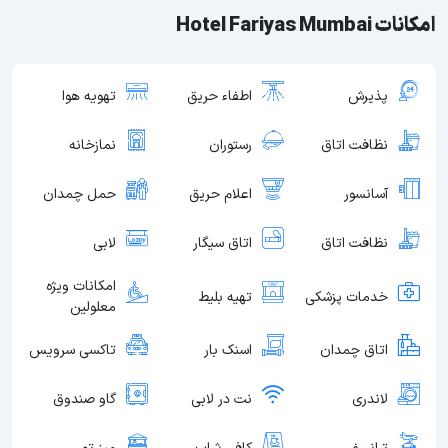
امکانات Hotel Fariyas Mumbai
پذیرش
اطفاء حریق
تهویه هوا
نظافت اتاق
رستوران
نمازخانه
آسانسور
اعلام حریق
حمل چمدان
نظافت اتاق
اتاق سیگار
لابی
امکانات ویژه
خدمات پزشکی
تهیه بلیط
معلولین
اتاق چمدان
اسنک بار
تاکسی سرویس
لاندری
نت در لابی
گاو صندوق