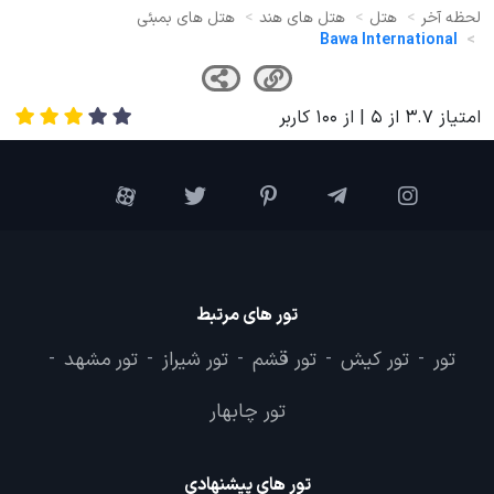
لحظه آخر
هتل
هتل های هند
هتل های بمبئی
Bawa International
امتیاز
3.7
از
5
| از
100
کاربر
تور های مرتبط
تور
تور کیش
تور قشم
تور شیراز
تور مشهد
-
-
-
-
-
تور چابهار
تور های پیشنهادی