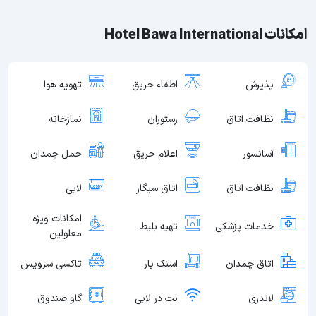
امکانات Hotel Bawa International
پذیرش
اطفاء حریق
تهویه هوا
نظافت اتاق
رستوران
نمازخانه
آسانسور
اعلام حریق
حمل چمدان
نظافت اتاق
اتاق سیگار
لابی
امکانات ویژه
خدمات پزشکی
تهیه بلیط
معلولین
اتاق چمدان
اسنک بار
تاکسی سرویس
لاندری
نت در لابی
گاو صندوق