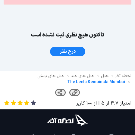
تاکنون هیچ نظری ثبت نشده است
درج نظر
لحظه آخر
هتل
هتل های هند
هتل های بمبئی
The Leela Kempinski Mumbai
امتیاز
4.7
از
5
| از
100
کاربر