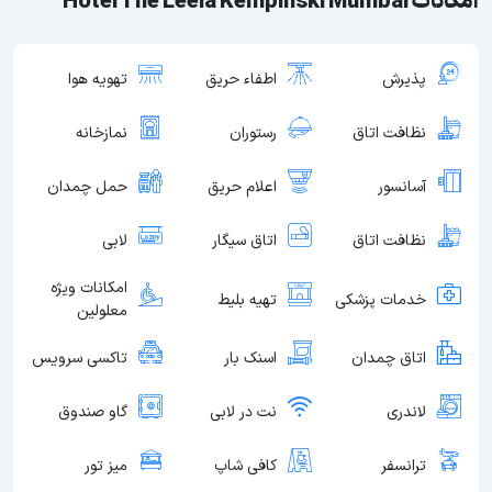
امکانات Hotel The Leela Kempinski Mumbai
پذیرش
اطفاء حریق
تهویه هوا
نظافت اتاق
رستوران
نمازخانه
آسانسور
اعلام حریق
حمل چمدان
نظافت اتاق
اتاق سیگار
لابی
امکانات ویژه
خدمات پزشکی
تهیه بلیط
معلولین
اتاق چمدان
اسنک بار
تاکسی سرویس
لاندری
نت در لابی
گاو صندوق
ترانسفر
کافی شاپ
میز تور