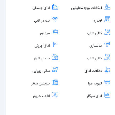
امکانات ویژه معلولین
اتاق چمدان
لاندری
نت در لابی
کافی شاپ
میز تور
بدنسازی
اتاق ورزش
کافی شاپ
نت در اتاق
نظافت اتاق
سالن زیبایی
تهویه هوا
بیزینس سنتر
اتاق سیگار
اطفاء حریق