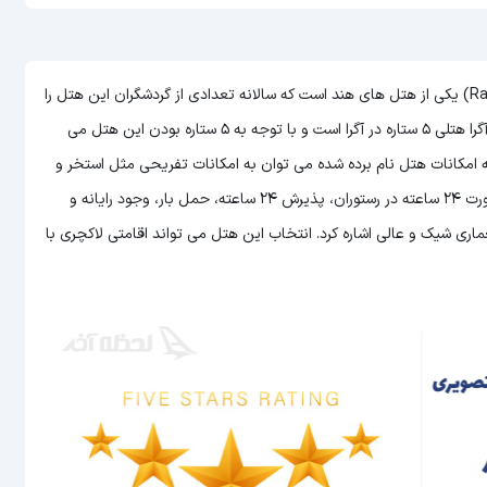
هتل رامادا پلازا بای ویندهام آگرا (Ramada Plaza By Wyndham Agra) یکی از هتل های هند است که سالانه تعدادی از گردشگران این هتل را
ره بودن این هتل
می
مله امکانات هتل نام برده شده می توان به امکانات تفریحی مثل استخر و
سونا، سرویس دهی عالی به اتاق ها، امکان سرو غذا و نوشیدنی به صورت 24 ساعته در رستوران، پذیرش 24 ساعته، حمل بار، وجود رایانه و
ری شیک و عالی اشاره کرد. انتخاب این هتل می تواند اقامتی لاکچری با