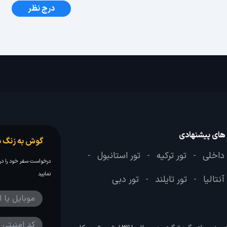
درج نظر
 های پیشنهادی
گوش به زنگ س
 داخلی
تور ترکیه
تور استانبول
-
-
-
درخواست سفر خود را در 
نمایید
آنتالیا
تور تایلند
تور دبی
-
-