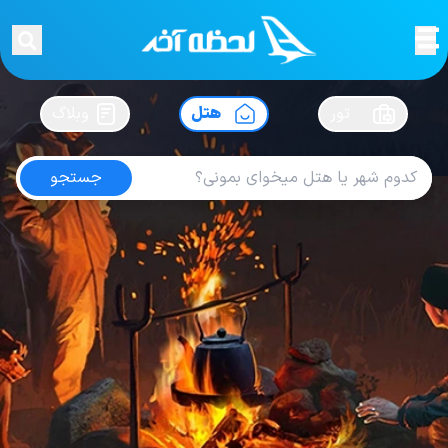
لحظه آخر
در
سفرت رو بساز !
تور
هتل
وبلاگ
جستجو
هتل های هند
امتیاز
3.8
از
5
| از
102
کاربر
1079
لحظه آخر
هتل
هتل های هند
Hotel Holiday Inn Goa Candolim