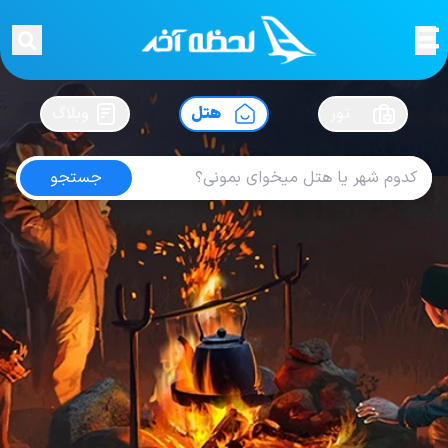
لحظه آخر
در
سفرت رو بساز !
تور
هتل
وبلاگ
جستجو
هتل های بوداپست
امتیاز
4.4
از
5
| از
100
کاربر
3
لحظه آخر
هتل
هتل های مجارستان
هتل های بوداپست
Hotel InterContinental Budapest