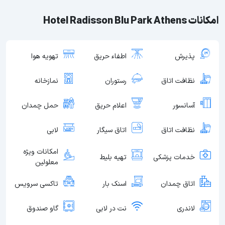
امکانات Hotel Radisson Blu Park Athens
پذیرش
اطفاء حریق
تهویه هوا
نظافت اتاق
رستوران
نمازخانه
آسانسور
اعلام حریق
حمل چمدان
نظافت اتاق
اتاق سیگار
لابی
امکانات ویژه
خدمات پزشکی
تهیه بلیط
معلولین
اتاق چمدان
اسنک بار
تاکسی سرویس
لاندری
نت در لابی
گاو صندوق