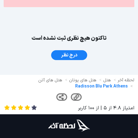
تاکنون هیچ نظری ثبت نشده است
درج نظر
لحظه آخر
هتل
هتل های یونان
هتل های آتن
Radisson Blu Park Athens
امتیاز
4.8
از
5
| از
100
کاربر