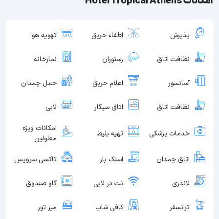
امکانات Hotel Tropical Athens
پذیرش
اطفاء حریق
تهویه هوا
نظافت اتاق
رستوران
نمازخانه
آسانسور
اعلام حریق
حمل چمدان
نظافت اتاق
اتاق سیگار
لابی
امکانات ویژه
خدمات پزشکی
تهیه بلیط
معلولین
اتاق چمدان
اسنک بار
تاکسی سرویس
لاندری
نت در لابی
گاو صندوق
ترانسفر
کافی شاپ
میز تور