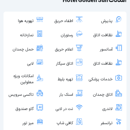
امکانات Hotel Golden Sun
پذیرش
اطفاء حریق
تهویه هوا
نظافت اتاق
رستوران
نمازخانه
آسانسور
اعلام حریق
حمل چمدان
نظافت اتاق
اتاق سیگار
لابی
امکانات ویژه
خدمات پزشکی
تهیه بلیط
معلولین
اتاق چمدان
اسنک بار
تاکسی سرویس
لاندری
نت در لابی
گاو صندوق
ترانسفر
کافی شاپ
میز تور