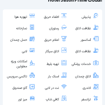
امکانات Hotel Jason Prime
پذیرش
اطفاء حریق
تهویه هوا
نظافت اتاق
رستوران
نمازخانه
آسانسور
اعلام حریق
حمل چمدان
نظافت اتاق
اتاق سیگار
لابی
امکانات ویژه
خدمات پزشکی
تهیه بلیط
معلولین
اتاق چمدان
اسنک بار
تاکسی سرویس
لاندری
نت در لابی
گاو صندوق
ترانسفر
کافی شاپ
میز تور