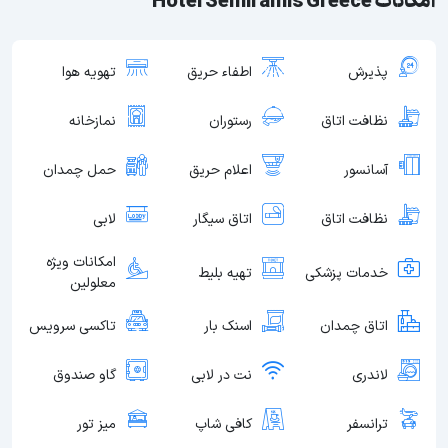
امکانات Hotel Semiramis Greece
پذیرش
اطفاء حریق
تهویه هوا
نظافت اتاق
رستوران
نمازخانه
آسانسور
اعلام حریق
حمل چمدان
نظافت اتاق
اتاق سیگار
لابی
امکانات ویژه
خدمات پزشکی
تهیه بلیط
معلولین
اتاق چمدان
اسنک بار
تاکسی سرویس
لاندری
نت در لابی
گاو صندوق
ترانسفر
کافی شاپ
میز تور