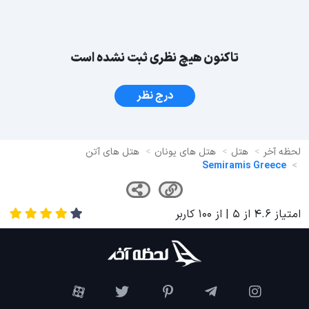
تاکنون هیچ نظری ثبت نشده است
درج نظر
لحظه آخر
هتل
هتل های یونان
هتل های آتن
Semiramis Greece
امتیاز
4.6
از
5
| از
100
کاربر