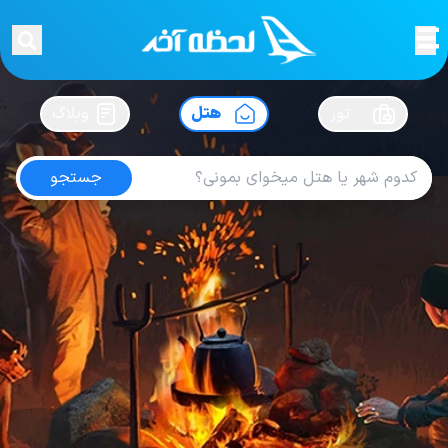
لحظه آخر
در
سفرت رو بساز !
تور
هتل
وبلاگ
جستجو
هتل های یونان
امتیاز
3.7
از
5
| از
100
کاربر
221
لحظه آخر
هتل
هتل های یونان
Hotel Electra Metropolis Athens