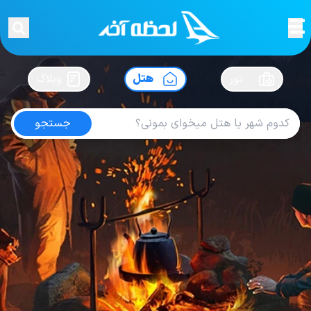
لحظه آخر
در
سفرت رو بساز !
تور
هتل
وبلاگ
جستجو
هتل های نیس
امتیاز
4.9
از
5
| از
100
کاربر
3
لحظه آخر
هتل
هتل های فرانسه
هتل های نیس
Hotel Nice Riviera