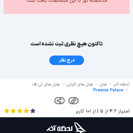
متاسفانه تور با این مشخصات یافت نشد!
تاکنون هیچ نظری ثبت نشده است
درج نظر
لحظه آخر
هتل
هتل های اکراین
هتل های کی اف
Premier Palace
امتیاز
4.2
از
5
| از
101
کاربر