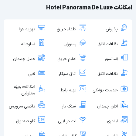
امکانات Hotel Panorama De Luxe
پذیرش
اطفاء حریق
تهویه هوا
نظافت اتاق
رستوران
نمازخانه
آسانسور
اعلام حریق
حمل چمدان
نظافت اتاق
اتاق سیگار
لابی
امکانات ویژه
خدمات پزشکی
تهیه بلیط
معلولین
اتاق چمدان
اسنک بار
تاکسی سرویس
لاندری
نت در لابی
گاو صندوق