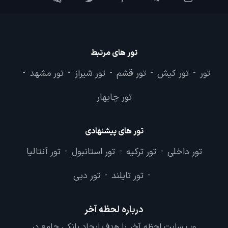
تور های مرتبط
تور
تور کیش
تور قشم
تور شیراز
تور مشهد
-
-
-
-
-
تور چابهار
تور های پیشنهادی
تور داخلی
تور ترکیه
تور استانبول
تور آنتالیا
-
-
-
تور تایلند
تور دبی
-
-
درباره لحظه آخر
وب سایت لحظه آخر با هدف ایجاد بانکی جامع در