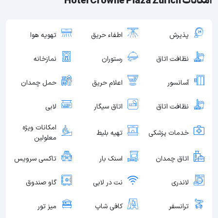
امکانات Hotel Crowne Plaza Zurich
پذیرش
اطفاء حریق
تهویه هوا
نظافت اتاق
رستوران
نمازخانه
آسانسور
اعلام حریق
حمل چمدان
نظافت اتاق
اتاق سیگار
لابی
امکانات ویژه
خدمات پزشکی
تهیه بلیط
معلولین
اتاق چمدان
اسنک بار
تاکسی سرویس
لاندری
نت در لابی
گاو صندوق
ترانسفر
کافی شاپ
میز تور