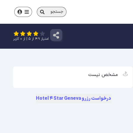
جستجو
امتیاز
4.9
از
5
| از
0
کاربر
مشخص نیست
درخواست رزرو Hotel 4 Star Geneva