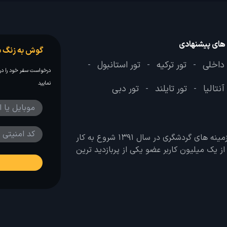
 های پیشنهادی
گوش به زنگ س
 داخلی
تور ترکیه
تور استانبول
-
-
-
درخواست سفر خود را در 
نمایید
آنتالیا
تور تایلند
تور دبی
-
-
وب سایت لحظه آخر با هدف ایجاد بانکی جامع در تمامی زمینه های گردشگری در سال 1391 شروع به کار
 بیش از یک میلیون کاربر عضو یکی از پربازدید ترین