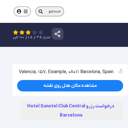
جستجو
امتیاز
3.5
از
5
| از
100
کاربر
Valencia, 157, Eixample, 08011 Barcelona, Spain
مشاهده مکان هتل روی نقشه
درخواست رزرو Hotel Sunotel Club Central
Barcelona