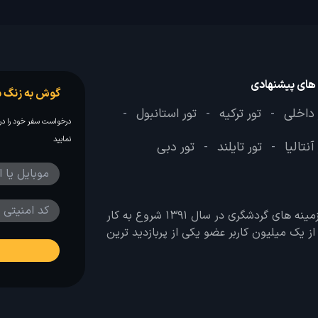
 های پیشنهادی
گوش به زنگ س
 داخلی
تور ترکیه
تور استانبول
-
-
-
درخواست سفر خود را در 
نمایید
آنتالیا
تور تایلند
تور دبی
-
-
وب سایت لحظه آخر با هدف ایجاد بانکی جامع در تمامی زمینه های گردشگری در سال 1391 شروع به کار
 بیش از یک میلیون کاربر عضو یکی از پربازدید ترین