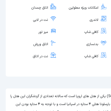
امکانات ویژه معلولین
اتاق چمدان
لاندری
نت در لابی
کافی شاپ
میز تور
بدنسازی
اتاق ورزش
کافی شاپ
نت در اتاق
هتل سانوتل کلاب سنترال بارسلونا (Sunotel Club Central Barcelona) یکی از هتل های اروپا است که سالانه تعدادی از گردشگران این هتل را
برای اقامت خود در اسپانیا انتخاب می کنند. هتل سانوتل کلاب سنترال بارسلونا هتلی 4 ستاره در اسپانیا است و با توجه به 4 ستاره بودن این