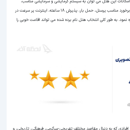
مله امکانات این هتل می توان به سیستم گرمایشی و سرمایشی مناسب،
رستوران و کافی شاپ، اتاق های زیبا، امکانات تفریحی، نظافت روزانه، برخورد مناسب پرسنل، حمل بار، پذیرش 18 ساعته، اینترنت پر سرعت در
اتاق، لاندری و خدمات 24 ساعته اتاق اشاره نمود. به طور کلی انتخاب هتل نام برده شده می تواند اقامت خوبی را
 افرادی که به دنبال مقاصد مختلف تفریحی-سرگرمی، فرهنگی، تاریخی، و