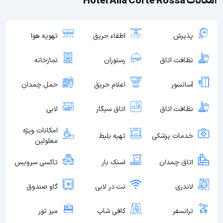
امکانات Hotel Alla Corte Rossa
پذیرش
اطفاء حریق
تهویه هوا
نظافت اتاق
رستوران
نمازخانه
آسانسور
اعلام حریق
حمل چمدان
نظافت اتاق
اتاق سیگار
لابی
امکانات ویژه
خدمات پزشکی
تهیه بلیط
معلولین
اتاق چمدان
اسنک بار
تاکسی سرویس
لاندری
نت در لابی
گاو صندوق
ترانسفر
کافی شاپ
میز تور