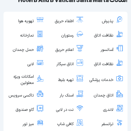
امکانات Hotel B And B Vatican Santa Marta
پذیرش
اطفاء حریق
تهویه هوا
نظافت اتاق
رستوران
نمازخانه
آسانسور
اعلام حریق
حمل چمدان
نظافت اتاق
اتاق سیگار
لابی
امکانات ویژه
خدمات پزشکی
تهیه بلیط
معلولین
اتاق چمدان
اسنک بار
تاکسی سرویس
لاندری
نت در لابی
گاو صندوق
ترانسفر
کافی شاپ
میز تور