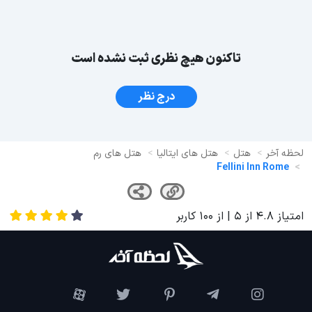
تاکنون هیچ نظری ثبت نشده است
درج نظر
لحظه آخر
هتل
هتل های ایتالیا
هتل های رم
Fellini Inn Rome
امتیاز
4.8
از
5
| از
100
کاربر