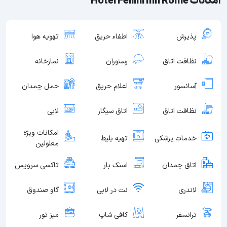
امکانات Hotel Fellini Inn Rome
پذیرش
اطفاء حریق
تهویه هوا
نظافت اتاق
رستوران
نمازخانه
آسانسور
اعلام حریق
حمل چمدان
نظافت اتاق
اتاق سیگار
لابی
امکانات ویژه
خدمات پزشکی
تهیه بلیط
معلولین
اتاق چمدان
اسنک بار
تاکسی سرویس
لاندری
نت در لابی
گاو صندوق
ترانسفر
کافی شاپ
میز تور