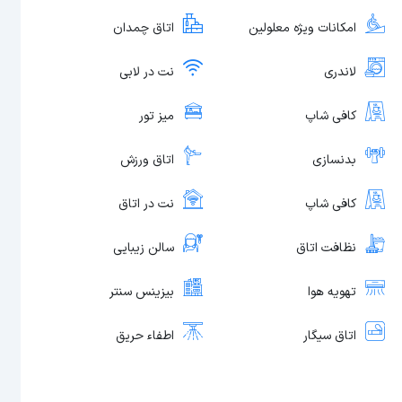
امکانات ویژه معلولین
اتاق چمدان
لاندری
نت در لابی
کافی شاپ
میز تور
بدنسازی
اتاق ورزش
کافی شاپ
نت در اتاق
نظافت اتاق
سالن زیبایی
تهویه هوا
بیزینس سنتر
اتاق سیگار
اطفاء حریق