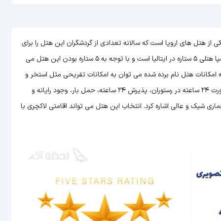
نفرانسیسک سوئیت و اسپا (San Firenze Suite And Spa) یکی از هتل های اروپا است که سالانه تعدادی از گردشگران این هتل را برای
 بودن این هتل
می
مله امکانات هتل نام برده شده می توان به امکانات تفریحی مثل استخر و
سونا، سرویس دهی عالی به اتاق ها، امکان سرو غذا و نوشیدنی به صورت 24 ساعته در رستوران، پذیرش 24 ساعته، حمل بار، وجود رایانه و
ری شیک و عالی اشاره کرد. انتخاب این هتل می تواند اقامتی لاکچری با