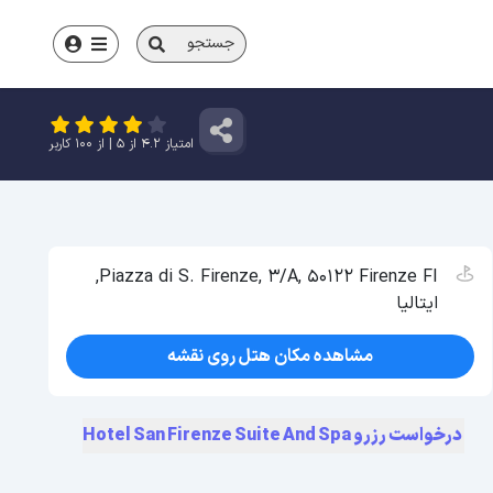
جستجو
امتیاز
4.2
از
5
| از
100
کاربر
Piazza di S. Firenze, 3/A, 50122 Firenze FI,
ایتالیا
مشاهده مکان هتل روی نقشه
درخواست رزرو Hotel San Firenze Suite And Spa