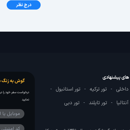
درج نظر
 های پیشنهادی
گوش به زنگ س
 داخلی
تور ترکیه
تور استانبول
-
-
-
درخواست سفر خود را در 
نمایید
آنتالیا
تور تایلند
تور دبی
-
-