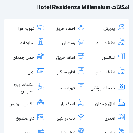
امکانات Hotel Residenza Millennium
پذیرش
اطفاء حریق
تهویه هوا
نظافت اتاق
رستوران
نمازخانه
آسانسور
اعلام حریق
حمل چمدان
نظافت اتاق
اتاق سیگار
لابی
امکانات ویژه
خدمات پزشکی
تهیه بلیط
معلولین
اتاق چمدان
اسنک بار
تاکسی سرویس
لاندری
نت در لابی
گاو صندوق