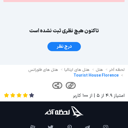
تاکنون هیچ نظری ثبت نشده است
درج نظر
لحظه آخر
هتل
هتل های ایتالیا
هتل های فلورانس
Tourist House Florence
امتیاز
4.9
از
5
| از
100
کاربر