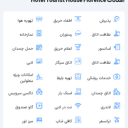
امکانات Hotel Tourist House Florence
پذیرش
اطفاء حریق
تهویه هوا
نظافت اتاق
رستوران
نمازخانه
آسانسور
اعلام حریق
حمل چمدان
نظافت اتاق
اتاق سیگار
لابی
امکانات ویژه
خدمات پزشکی
تهیه بلیط
معلولین
اتاق چمدان
اسنک بار
تاکسی سرویس
لاندری
نت در لابی
گاو صندوق
ترانسفر
کافی شاپ
میز تور