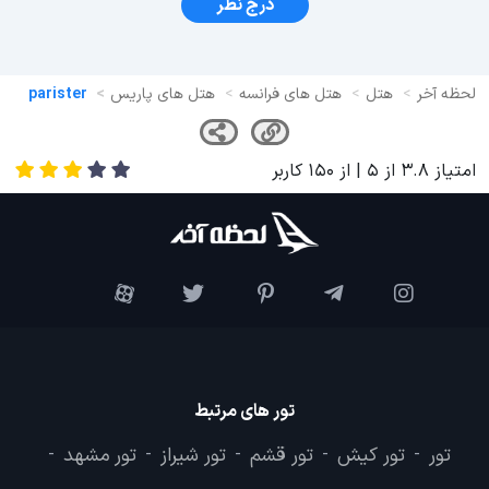
درج نظر
لحظه آخر
هتل
هتل های فرانسه
هتل های پاریس
parister
امتیاز
3.8
از
5
| از
150
کاربر
تور های مرتبط
تور
تور کیش
تور قشم
تور شیراز
تور مشهد
-
-
-
-
-