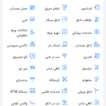
آسانسور
اعلام حریق
حمل چمدان
نظافت اتاق
اتاق سیگار
لابی
امکانات ویژه
خدمات پزشکی
تهیه بلیط
معلولین
اتاق چمدان
اسنک بار
تاکسی سرویس
لاندری
نت در لابی
گاو صندوق
ترانسفر
کافی شاپ
میز تور
ماهواره
آرایشگاه
بدنسازی
اتاق ورزش
خدمات فکس
دستگاه ATM
کافی شاپ
نت در اتاق
واکس کفش