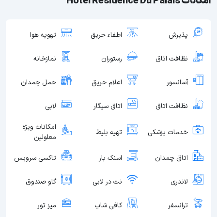
امکانات Hotel Residence Du Palais
پذیرش
اطفاء حریق
تهویه هوا
نظافت اتاق
رستوران
نمازخانه
آسانسور
اعلام حریق
حمل چمدان
نظافت اتاق
اتاق سیگار
لابی
امکانات ویژه
خدمات پزشکی
تهیه بلیط
معلولین
اتاق چمدان
اسنک بار
تاکسی سرویس
لاندری
نت در لابی
گاو صندوق
ترانسفر
کافی شاپ
میز تور