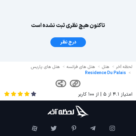
تاکنون هیچ نظری ثبت نشده است
درج نظر
لحظه آخر
هتل
هتل های فرانسه
هتل های پاریس
Residence Du Palais
امتیاز
4.1
از
5
| از
100
کاربر