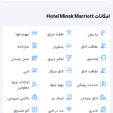
امکانات Hotel Minsk Marriott
پذیرش
اطفاء حریق
تهویه هوا
نظافت اتاق
رستوران
نمازخانه
آسانسور
اعلام حریق
حمل چمدان
نظافت اتاق
اتاق سیگار
لابی
امکانات ویژه
خدمات پزشکی
تهیه بلیط
معلولین
اتاق چمدان
اسنک بار
تاکسی سرویس
لاندری
نت در لابی
گاو صندوق