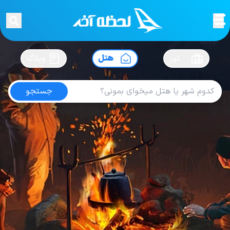
لحظه آخر
در
سفرت رو بساز !
تور
هتل
وبلاگ
جستجو
هتل های اروپا
امتیاز
4.6
از
5
| از
102
کاربر
3974
لحظه آخر
هتل
هتل های اروپا
Hotel Grand Rimini