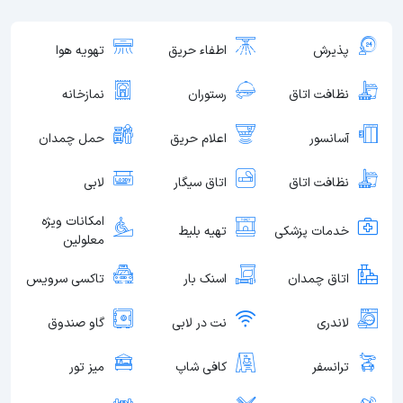
پذیرش
اطفاء حریق
تهویه هوا
نظافت اتاق
رستوران
نمازخانه
آسانسور
اعلام حریق
حمل چمدان
نظافت اتاق
اتاق سیگار
لابی
امکانات ویژه
خدمات پزشکی
تهیه بلیط
معلولین
اتاق چمدان
اسنک بار
تاکسی سرویس
لاندری
نت در لابی
گاو صندوق
ترانسفر
کافی شاپ
میز تور