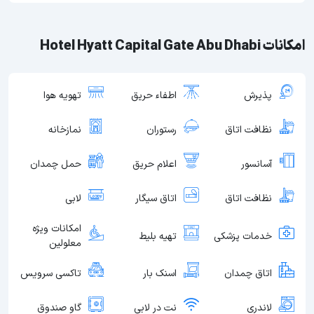
امکانات Hotel Hyatt Capital Gate Abu Dhabi
پذیرش
اطفاء حریق
تهویه هوا
نظافت اتاق
رستوران
نمازخانه
آسانسور
اعلام حریق
حمل چمدان
نظافت اتاق
اتاق سیگار
لابی
امکانات ویژه
خدمات پزشکی
تهیه بلیط
معلولین
اتاق چمدان
اسنک بار
تاکسی سرویس
لاندری
نت در لابی
گاو صندوق