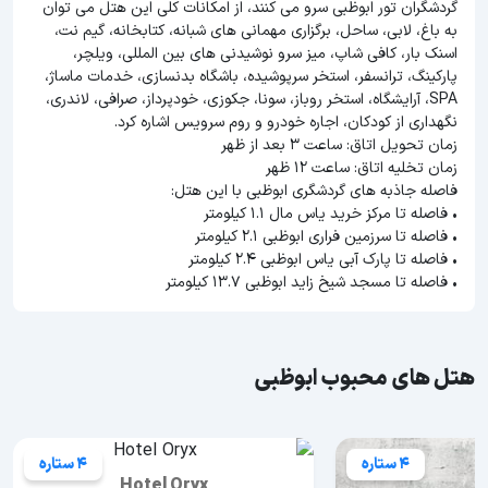
گردشگران تور ابوظبی سرو می کنند، از امکانات کلی این هتل می توان
به باغ، لابی، ساحل، برگزاری مهمانی های شبانه، کتابخانه، گیم نت،
اسنک بار، کافی شاپ، میز سرو نوشیدنی های بین المللی، ویلچر،
پارکینگ، ترانسفر، استخر سرپوشیده، باشگاه بدنسازی، خدمات ماساژ،
SPA، آرایشگاه، استخر روباز، سونا، جکوزی، خودپرداز، صرافی، لاندری،
نگهداری از کودکان، اجاره خودرو و روم سرویس اشاره کرد.
زمان تحویل اتاق: ساعت 3 بعد از ظهر
زمان تخلیه اتاق: ساعت 12 ظهر
فاصله جاذبه های گردشگری ابوظبی با این هتل:
• فاصله تا مرکز خرید یاس مال 1.1 کیلومتر
• فاصله تا سرزمین فراری ابوظبی 2.1 کیلومتر
• فاصله تا پارک آبی یاس ابوظبی 2.4 کیلومتر
• فاصله تا مسجد شیخ زاید ابوظبی 13.7 کیلومتر
هتل های محبوب ابوظبی
4 ستاره
4 ستاره
Hotel Oryx