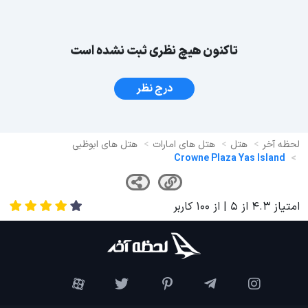
تاکنون هیچ نظری ثبت نشده است
درج نظر
لحظه آخر
هتل
هتل های امارات
هتل های ابوظبی
Crowne Plaza Yas Island
امتیاز
4.3
از
5
| از
100
کاربر