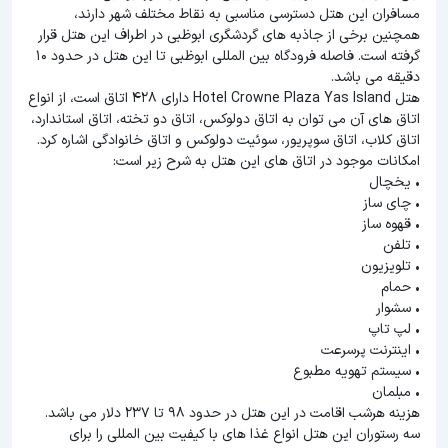
مسافران این هتل دسترسی مناسبی به نقاط مختلف شهر دارند،
همچنین برخی از جاذبه های گردشگری ابوظبی در اطراف این هتل قرار
گرفته است. فاصله فرودگاه بین المللی ابوظبی تا این هتل در حدود 10
دقیقه می باشد.
هتل Hotel Crowne Plaza Yas Island دارای 428 اتاق است، از انواع
اتاق های آن می توان به اتاق دولوکس، اتاق دو تخته، اتاق استاندارد،
اتاق کلاب، اتاق سوپریور، سوئیت دولوکس و اتاق خانوادگی اشاره کرد.
امکانات موجود در اتاق های این هتل به شرح زیر است:
• یخچال
• چای ساز
• قهوه ساز
• تلفن
• تلویزیون
• حمام
• سشوار
• لپ تاپ
• اینترنت پرسرعت
• سیستم تهویه مطبوع
• مبلمان
هزینه هرشب اقامت در این هتل در حدود 98 تا 237 دلار می باشد.
سه رستوران این هتل انواع غذا های با کیفیت بین المللی را برای