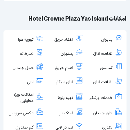
امکانات Hotel Crowne Plaza Yas Island
پذیرش
اطفاء حریق
تهویه هوا
نظافت اتاق
رستوران
نمازخانه
آسانسور
اعلام حریق
حمل چمدان
نظافت اتاق
اتاق سیگار
لابی
امکانات ویژه
خدمات پزشکی
تهیه بلیط
معلولین
اتاق چمدان
اسنک بار
تاکسی سرویس
لاندری
نت در لابی
گاو صندوق