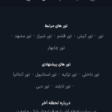
تور های مرتبط
تور
تور کیش
تور قشم
تور شیراز
تور مشهد
-
-
-
-
-
تور چابهار
تور های پیشنهادی
تور داخلی
تور ترکیه
تور استانبول
تور آنتالیا
-
-
-
تور تایلند
تور دبی
-
-
درباره لحظه آخر
وب سایت لحظه آخر با هدف ایجاد بانکی جامع در