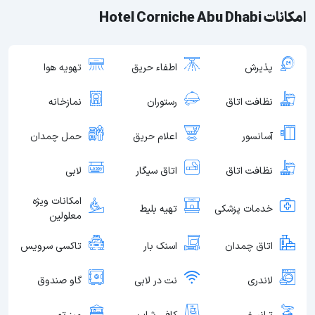
امکانات Hotel Corniche Abu Dhabi
پذیرش
اطفاء حریق
تهویه هوا
نظافت اتاق
رستوران
نمازخانه
آسانسور
اعلام حریق
حمل چمدان
نظافت اتاق
اتاق سیگار
لابی
امکانات ویژه
خدمات پزشکی
تهیه بلیط
معلولین
اتاق چمدان
اسنک بار
تاکسی سرویس
لاندری
نت در لابی
گاو صندوق