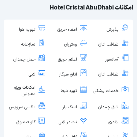
امکانات Hotel Cristal Abu Dhabi
پذیرش
اطفاء حریق
تهویه هوا
نظافت اتاق
رستوران
نمازخانه
آسانسور
اعلام حریق
حمل چمدان
نظافت اتاق
اتاق سیگار
لابی
امکانات ویژه
خدمات پزشکی
تهیه بلیط
معلولین
اتاق چمدان
اسنک بار
تاکسی سرویس
لاندری
نت در لابی
گاو صندوق